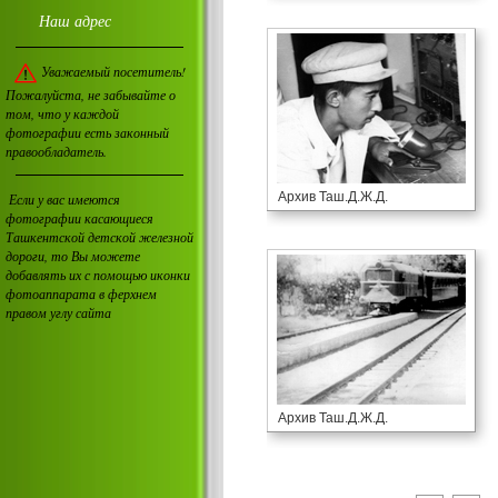
Наш адрес
Уважаемый посетитель!
Пожалуйста, не забывайте о
том, что у каждой
фотографии есть законный
правообладатель.
Архив Таш.Д.Ж.Д.
Если у вас имеются
фотографии касающиеся
Ташкентской детской железной
дороги, то Вы можете
добавлять их с помощью иконки
фотоаппарата в ферхнем
правом углу сайта
Архив Таш.Д.Ж.Д.