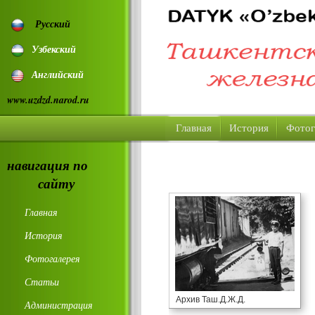
Русский
Узбекский
Английский
www.uzdzd.narod.ru
Главная
История
Фотог
навигация по
сайту
Главная
История
Фотогалерея
Статьи
Архив Таш.Д.Ж.Д.
Администрация