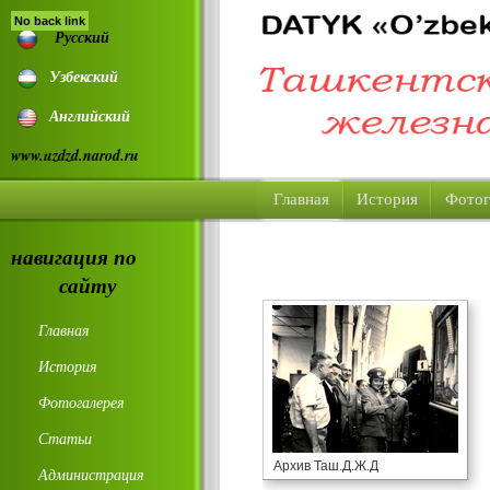
No back link
Русский
Узбекский
Английский
www.uzdzd.narod.ru
Главная
История
Фотог
навигация по
сайту
Главная
История
Фотогалерея
Статьи
Архив Таш.Д.Ж.Д
Администрация