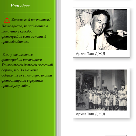
Наш адрес
Уважаемый посетитель!
Пожалуйста, не забывайте о
том, что у каждой
фотографии есть законный
правообладатель.
Архив Таш.Д.Ж.Д
Если у вас имеются
фотографии касающиеся
Ташкентской детской железной
дороги, то Вы можете
добавлять их с помощью иконки
фотоаппарата в ферхнем
правом углу сайта
Архив Таш.Д.Ж.Д